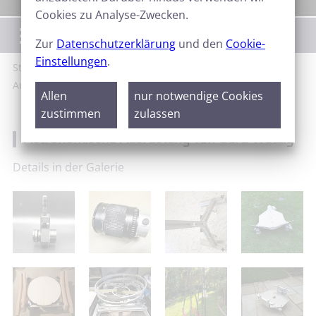
Cookies zu Analyse-Zwecken.
Menü
Zur
Datenschutzerklärung
und den
Cookie-
Einstellungen
.
Start
Galerie
Projekte und Berichte
Astronomische
Ausrüstung von Gerd Wetzig
Allen
nur notwendige Cookies
zustimmen
zulassen
Astronomische Ausrüstung von Gerd Wetzig
Details in der Galerie