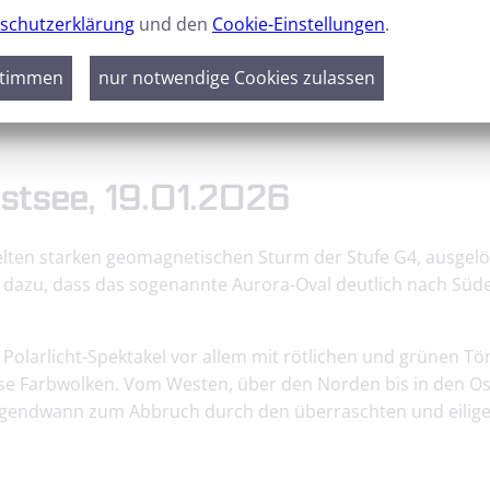
schutzerklärung
und den
Cookie-Einstellungen
.
GALERIE
DOWNLOADS
stimmen
nur notwendige Cookies zulassen
Polarlichter am Cottbuser Ostsee, 19.01.2026
Ostsee, 19.01.2026
selten starken geomagnetischen Sturm der Stufe G4, ausgel
dazu, dass das sogenannte Aurora-Oval deutlich nach Süde
olarlicht-Spektakel vor allem mit rötlichen und grünen Tön
e Farbwolken. Vom Westen, über den Norden bis in den Ost
 irgendwann zum Abbruch durch den überraschten und eilig