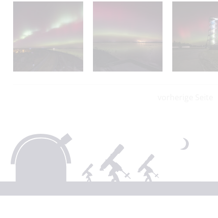
vorherige Seite
Spendenkonto:
Südbrandenburger Sternfreunde e.V.