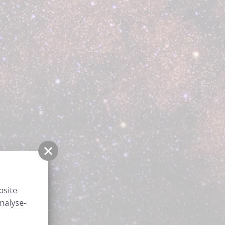
bsite
nalyse-