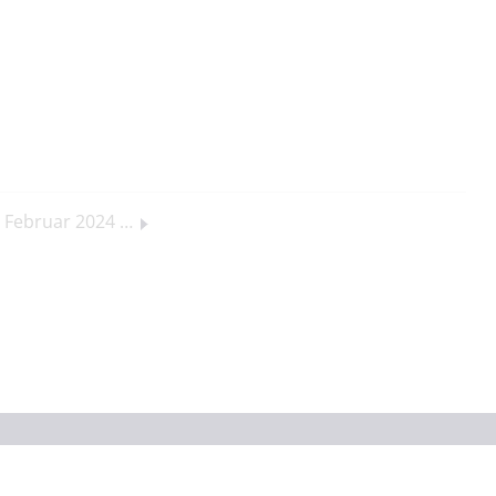
Mondlandestelle der Sonde Odysseus im Februar 2024 von Harald Paleske