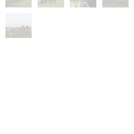
8. Sternfreundetreffen 2005
//
Übersicht
//
6. Sternfreundetreffen 2003