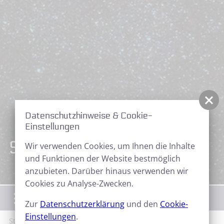
Datenschutzhinweise & Cookie-
Einstellungen
Sternfreunde Aktuell
Wir verwenden Cookies, um Ihnen die Inhalte
und Funktionen der Website bestmöglich
anzubieten. Darüber hinaus verwenden wir
Cookies zu Analyse-Zwecken.
Menü
Zur
Datenschutzerklärung
und den
Cookie-
Einstellungen
.
Start
News
Sternfreunde Aktuell
Neues