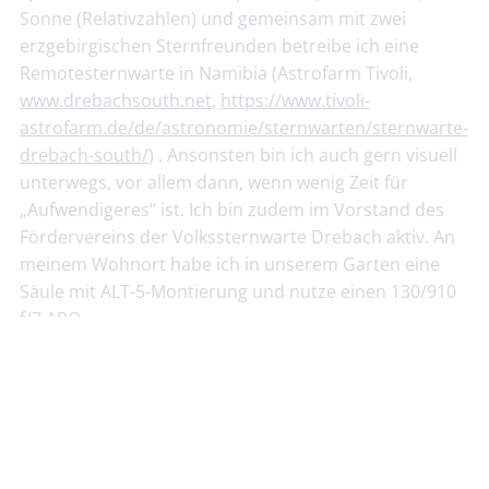
Sonne (Relativzahlen) und gemeinsam mit zwei
erzgebirgischen Sternfreunden betreibe ich eine
Remotesternwarte in Namibia (Astrofarm Tivoli,
www.drebachsouth.net
,
https://www.tivoli-
astrofarm.de/de/astronomie/sternwarten/sternwarte-
drebach-south/
) . Ansonsten bin ich auch gern visuell
unterwegs, vor allem dann, wenn wenig Zeit für
„Aufwendigeres“ ist. Ich bin zudem im Vorstand des
Fördervereins der Volkssternwarte Drebach aktiv. An
meinem Wohnort habe ich in unserem Garten eine
Säule mit ALT-5-Montierung und nutze einen 130/910
f/7 APO.
Astronomieinteressiert bin ich seit dem 7. Lebensjahr,
so richtig aktiv seit ca. 23 Jahren.
Bericht zur Jahresabschlussversammlung 2023
//
Übersicht
//