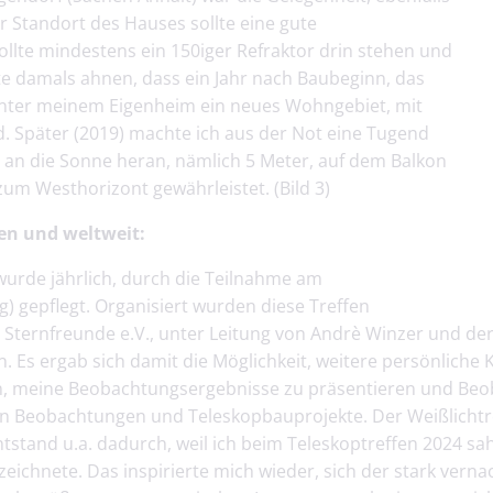
r Standort des Hauses sollte eine gute
lte mindestens ein 150iger Refraktor drin stehen und
e damals ahnen, dass ein Jahr nach Baubeginn, das
nter meinem Eigenheim ein neues Wohngebiet, mit
. Später (2019) machte ich aus der Not eine Tugend
an die Sonne heran, nämlich 5 Meter, auf dem Balkon
um Westhorizont gewährleistet. (Bild 3)
en und weltweit:
urde jährlich, durch die Teilnahme am
) gepflegt. Organisiert wurden diese Treffen
ernfreunde e.V., unter Leitung von Andrè Winzer und der F
 Es ergab sich damit die Möglichkeit, weitere persönliche
ten, meine Beobachtungsergebnisse zu präsentieren und Be
nen Beobachtungen und Teleskopbauprojekte. Der Weißlichtr
tand u.a. dadurch, weil ich beim Teleskoptreffen 2024 sah
eichnete. Das inspirierte mich wieder, sich der stark ver