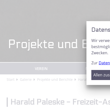
Datens
Projekte und Beri
Wir verwe
bestmögli
Zwecken.
Zur
Daten
VEREIN
NEWS
Allen zu
Start
Galerie
Projekte und Berichte
Harald Paleske - F
Harald Paleske - Freizeit-