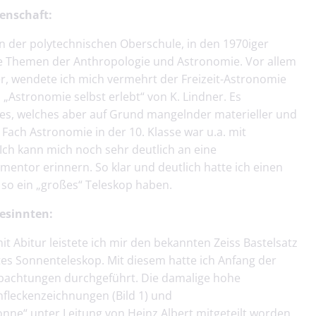
enschaft:
n der polytechnischen Oberschule, in den 1970iger
ie Themen der Anthropologie und Astronomie. Vor allem
r, wendete ich mich vermehrt der Freizeit-Astronomie
„Astronomie selbst erlebt“ von K. Lindner. Es
res, welches aber auf Grund mangelnder materieller und
 Fach Astronomie in der 10. Klasse war u.a. mit
ch kann mich noch sehr deutlich an eine
tor erinnern. So klar und deutlich hatte ich einen
 so ein „großes“ Teleskop haben.
gesinnten:
t Abitur leistete ich mir den bekannten Zeiss Bastelsatz
stes Sonnenteleskop. Mit diesem hatte ich Anfang der
bachtungen durchgeführt. Die damalige hohe
nfleckenzeichnungen (Bild 1) und
nne“ unter Leitung von Heinz Albert mitgeteilt worden