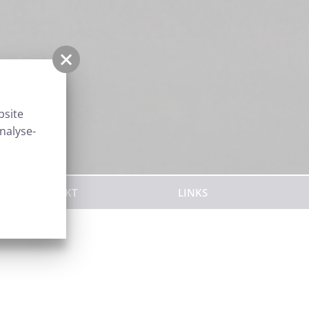
bsite
nalyse-
KONTAKT
LINKS