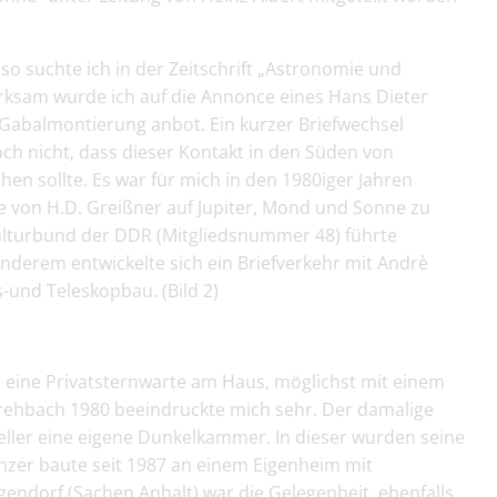
 so suchte ich in der Zeitschrift „Astronomie und
ksam wurde ich auf die Annonce eines Hans Dieter
 Gabalmontierung anbot. Ein kurzer Briefwechsel
ch nicht, dass dieser Kontakt in den Süden von
en sollte. Es war für mich in den 1980iger Jahren
 von H.D. Greißner auf Jupiter, Mond und Sonne zu
Kulturbund der DDR (Mitgliedsnummer 48) führte
nderem entwickelte sich ein Briefverkehr mit Andrè
nd Teleskopbau. (Bild 2)
eine Privatsternwarte am Haus, möglichst mit einem
Drehbach 1980 beeindruckte mich sehr. Der damalige
eller eine eigene Dunkelkammer. In dieser wurden seine
nzer baute seit 1987 an einem Eigenheim mit
ndorf (Sachen Anhalt) war die Gelegenheit, ebenfalls