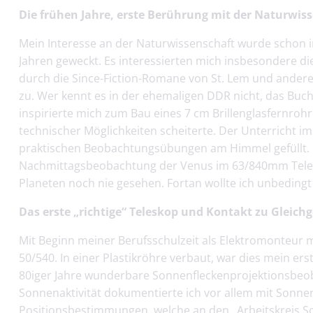
Die frühen Jahre, erste Berührung mit der Naturwiss
Mein Interesse an der Naturwissenschaft wurde schon i
Jahren geweckt. Es interessierten mich insbesondere d
durch die Since-Fiction-Romane von St. Lem und andere
zu. Wer kennt es in der ehemaligen DDR nicht, das Buch 
inspirierte mich zum Bau eines 7 cm Brillenglasfernroh
technischer Möglichkeiten scheiterte. Der Unterricht im
praktischen Beobachtungsübungen am Himmel gefüllt. I
Nachmittagsbeobachtung der Venus im 63/840mm Telemen
Planeten noch nie gesehen. Fortan wollte ich unbedingt
Das erste „richtige“ Teleskop und Kontakt zu Gleich
Mit Beginn meiner Berufsschulzeit als Elektromonteur mi
50/540. In einer Plastikröhre verbaut, war dies mein er
80iger Jahre wunderbare Sonnenfleckenprojektionsbeo
Sonnenaktivität dokumentierte ich vor allem mit Sonne
Positionsbestimmungen, welche an den „Arbeitskreis So