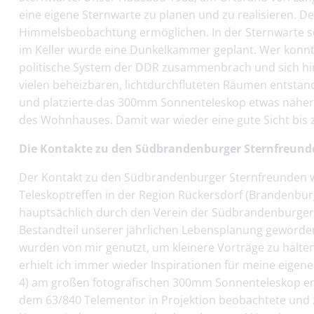
eine eigene Sternwarte zu planen und zu realisieren. De
Himmelsbeobachtung ermöglichen. In der Sternwarte sol
im Keller wurde eine Dunkelkammer geplant. Wer konnt
politische System der DDR zusammenbrach und sich hi
vielen beheizbaren, lichtdurchfluteten Räumen entstand
und platzierte das 300mm Sonnenteleskop etwas näher 
des Wohnhauses. Damit war wieder eine gute Sicht bis z
Die Kontakte zu den Südbrandenburger Sternfreund
Der Kontakt zu den Südbrandenburger Sternfreunden w
Teleskoptreffen in der Region Rückersdorf (Brandenburg
hauptsächlich durch den Verein der Südbrandenburger St
Bestandteil unserer jährlichen Lebensplanung geworden.
wurden von mir genutzt, um kleinere Vorträge zu hal
erhielt ich immer wieder Inspirationen für meine eige
4) am großen fotografischen 300mm Sonnenteleskop ents
dem 63/840 Telementor in Projektion beobachtete und z