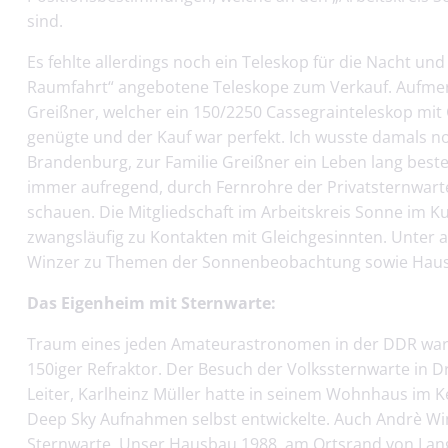
sind.
Es fehlte allerdings noch ein Teleskop für die Nacht und
Raumfahrt“ angebotene Teleskope zum Verkauf. Aufmer
Greißner, welcher ein 150/2250 Cassegrainteleskop mit
genügte und der Kauf war perfekt. Ich wusste damals no
Brandenburg, zur Familie Greißner ein Leben lang besteh
immer aufregend, durch Fernrohre der Privatsternwarte
schauen. Die Mitgliedschaft im Arbeitskreis Sonne im 
zwangsläufig zu Kontakten mit Gleichgesinnten. Unter a
Winzer zu Themen der Sonnenbeobachtung sowie Haus-u
Das Eigenheim mit Sternwarte:
Traum eines jeden Amateurastronomen in der DDR war 
150iger Refraktor. Der Besuch der Volkssternwarte in 
Leiter, Karlheinz Müller hatte in seinem Wohnhaus im K
Deep Sky Aufnahmen selbst entwickelte. Auch Andrè Wi
Sternwarte. Unser Hausbau 1988, am Ortsrand von Lange