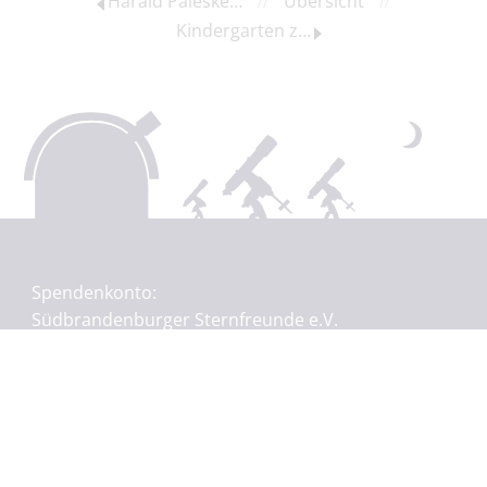
Harald Paleske - Freizeit-Astronomie als Lebensaufgabe
//
Übersicht
//
Kindergarten zu Besuch auf der Astrowiese
Spendenkonto:
Südbrandenburger Sternfreunde e.V.
IBAN: DE72 1805 0000 3000 0374 45
BIC: WELADED1CBN
Sparkasse Spree-Neiße
Wenn Sie gerne mehr über den Verein erfahren
wollen oder Fragen zu astronomischen Themen oder