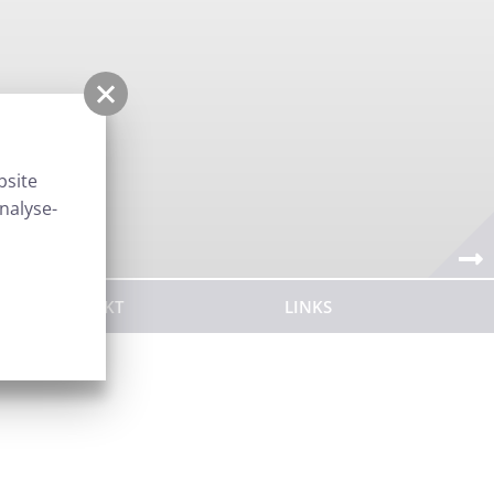
bsite
nalyse-
KONTAKT
LINKS