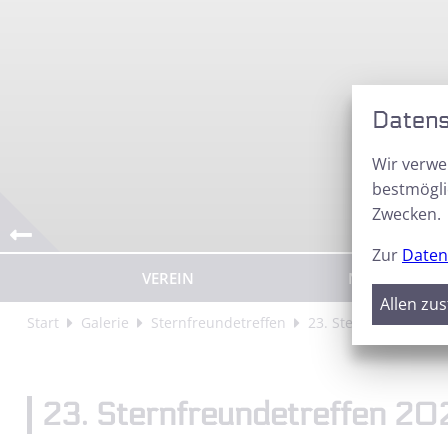
Datens
Wir verwe
bestmögli
Zwecken.
0
1
2
3
4
Zur
Daten
VEREIN
NEWS
Allen zu
Start
Galerie
Sternfreundetreffen
23. Sternfreundetref
23. Sternfreundetreffen 20