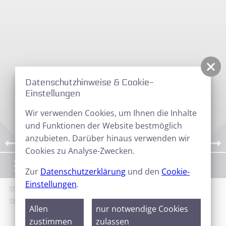
Datenschutzhinweise & Cookie-
Einstellungen
Wir verwenden Cookies, um Ihnen die Inhalte
und Funktionen der Website bestmöglich
anzubieten. Darüber hinaus verwenden wir
Cookies zu Analyse-Zwecken.
Menü
Zur
Datenschutzerklärung
und den
Cookie-
Einstellungen
.
Start
Galerie
Sternfreundetreffen
24.
Sternfreundetreffen 2022
Allen
nur notwendige Cookies
zustimmen
zulassen