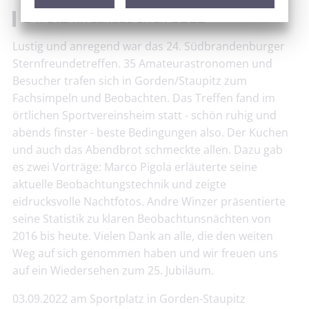
24. Sternfreundetreffen 2022
Lustig und anregend war das 24. Südbrandenburger
Sternfreundetreffen. 35 Amateurastronomen und
Besucher trafen sich in Gorden/Staupitz zum
Fachsimpeln und Beobachten. Das Treffen fand im
örtlichen Sportvereinsheim statt - schön ruhig und
abends finster - beste Bedingungen also. Der Kuchen
und auch das Abendbrot schmeckte allen. Dazu gab
es zwei Vorträge: Marco Pigola erläuterte seine
aktuelle Beobachtungstechnik und zeigte
eidrucksvolle Nachtfotos. Andre Winzer präsentierte
seine Statistik zu klaren Beobachtunsnächten von
2016 bis heute. Vielen Dank an alle, die den weiten
Weg auf sich genommen haben und wir freuen uns
auf ein Wiedersehen zum 25. Jubiläum.
03.09.2022 am Sportplatz in Gorden-Staupitz