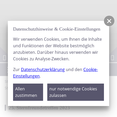
Datenschutzhinweise & Cookie-Einstellungen
Wir verwenden Cookies, um Ihnen die Inhalte
und Funktionen der Website bestmöglich
anzubieten. Darüber hinaus verwenden wir
Cookies zu Analyse-Zwecken.
Menü
Zur
Datenschutzerklärung
und den
Cookie-
Einstellungen
.
Start
Galerie
Sternfreundetreffen
25.
Sternfreundetreffen 2023
Allen
nur notwendige Cookies
zustimmen
zulassen
25. Sternfreundetreffen 2023