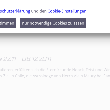
schutzerklärung
und den
Cookie-Einstellungen
.
GALERIE
DOWNLOADS
stimmen
nur notwendige Cookies zulassen
 22.11 - 08.12.2011
fieren, erfüllten sich die Sternfreunde Noack, Feist und W
 Ziel in Chile, die Astrolodge von Herrn Alain Maury bei Sa