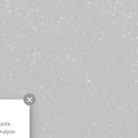
bsite
nalyse-