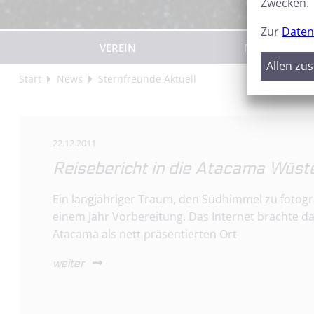
Zwecken.
Zur
Daten
VEREIN
NEWS
Allen zu
Start
News
Sternfreunde Aktuell
22.12.2011
Reisebericht in die Atacama Wüste
Ein langjähriger Traum, den Südhimmel zu fotogra
einem Jahr Vorbereitung. Das Internet brachte das
Atacama als nett präsentierten Ort
weiter